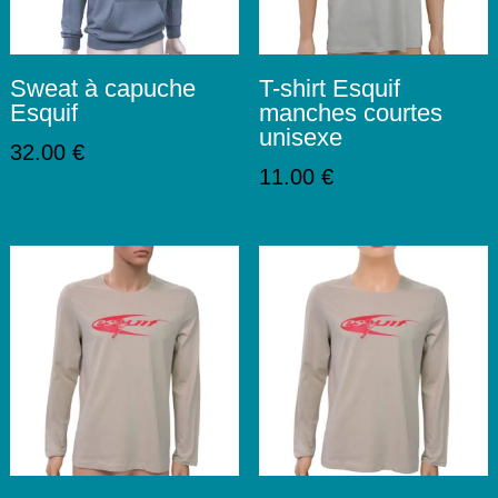
Sweat à capuche
T-shirt Esquif
Esquif
manches courtes
unisexe
32.00
€
11.00
€