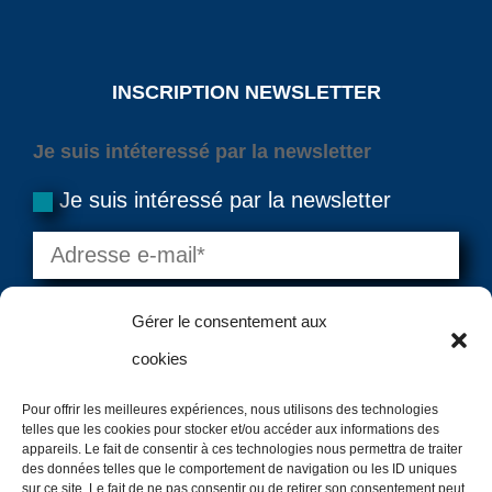
INSCRIPTION NEWSLETTER
Je suis intéteressé par la newsletter
Je suis intéressé par la newsletter
Gérer le consentement aux
cookies
Pour offrir les meilleures expériences, nous utilisons des technologies
telles que les cookies pour stocker et/ou accéder aux informations des
=
7 + 8
VALIDER
appareils. Le fait de consentir à ces technologies nous permettra de traiter
des données telles que le comportement de navigation ou les ID uniques
sur ce site. Le fait de ne pas consentir ou de retirer son consentement peut