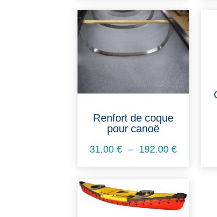
Renfort de coque
pour canoë
Plage
31.00
€
–
192.00
€
de
prix :
31.00 €