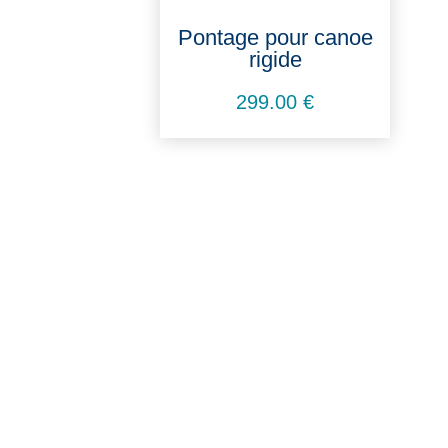
à
Pontage pour canoe
rigide
192.00 €
299.00
€