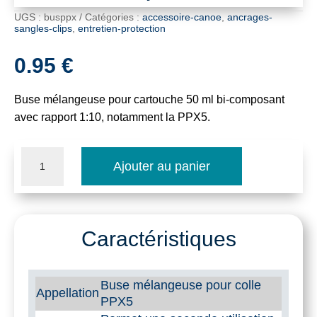
UGS :
busppx
Catégories :
accessoire-canoe
,
ancrages-
sangles-clips
,
entretien-protection
0.95
€
Buse mélangeuse pour cartouche 50 ml bi-composant
avec rapport 1:10, notamment la PPX5.
quantité
Ajouter au panier
de
Buse
mélangeuse
Caractéristiques
pour
colle
Buse mélangeuse pour colle
Appellation
PPX5
méthacrylate