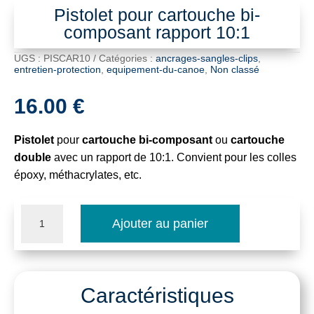
Pistolet pour cartouche bi-
composant rapport 10:1
UGS :
PISCAR10
Catégories :
ancrages-sangles-clips
,
entretien-protection
,
equipement-du-canoe
,
Non classé
16.00
€
Pistolet
pour
cartouche bi-composant
ou
cartouche
double
avec un rapport de 10:1. Convient pour les colles
époxy, méthacrylates, etc.
quantité
Ajouter au panier
de
Pistolet
pour
Caractéristiques
cartouche