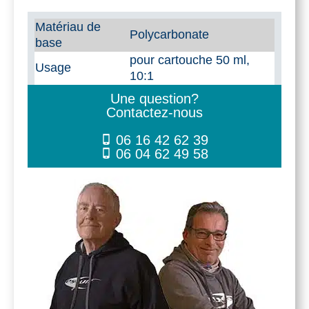
bi-
Matériau de
Polycarbonate
base
composant
pour cartouche 50 ml,
rapport
Usage
10:1
10:1
Une question?
Contactez-nous
06 16 42 62 39
06 04 62 49 58