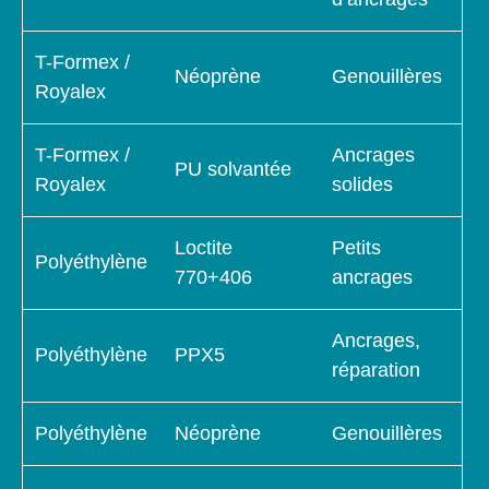
T-Formex /
Néoprène
Genouillères
Royalex
T-Formex /
Ancrages
PU solvantée
Royalex
solides
Loctite
Petits
Polyéthylène
770+406
ancrages
Ancrages,
Polyéthylène
PPX5
réparation
Polyéthylène
Néoprène
Genouillères