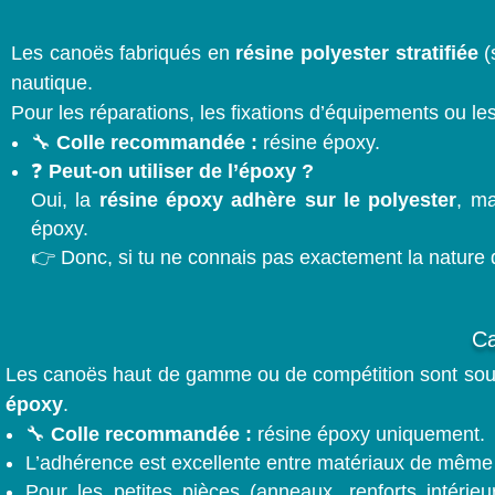
Les canoës fabriqués en
résine polyester stratifiée
(
nautique.
Pour les réparations, les fixations d’équipements ou les
🔧
Colle recommandée :
résine époxy.
❓
Peut-on utiliser de l’époxy ?
Oui, la
résine époxy adhère sur le polyester
, ma
époxy.
👉 Donc, si tu ne connais pas exactement la nature du 
Ca
Les canoës haut de gamme ou de compétition sont sou
époxy
.
🔧
Colle recommandée :
résine époxy uniquement.
L’adhérence est excellente entre matériaux de même
Pour les petites pièces (anneaux, renforts intérieu