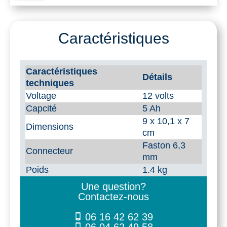
Batterie
12V
Caractéristiques
5
Ah
Caractéristiques
Détails
techniques
pour
Voltage
12 volts
pompe
Capcité
5 Ah
électrique
9 x 10,1 x 7
Dimensions
cm
Faston 6,3
Connecteur
mm
Poids
1.4 kg
Une question?
Contactez-nous
06 16 42 62 39
06 04 62 49 58