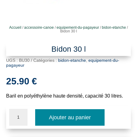
Accueil
/
accessoire-canoe
/
equipement-du-pagayeur
/
bidon-etanche
/
Bidon 30 l
Bidon 30 l
UGS :
BU30
Catégories :
bidon-etanche
,
equipement-du-
pagayeur
25.90
€
Baril en polyéthylène haute densité, capacité 30 litres.
quantité
Ajouter au panier
de
Bidon