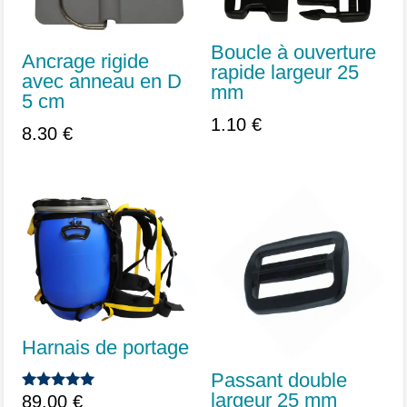
Boucle à ouverture
Ancrage rigide
rapide largeur 25
avec anneau en D
mm
5 cm
1.10
€
8.30
€
Harnais de portage
Passant double
largeur 25 mm
89.00
€
Note