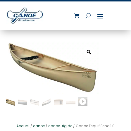
Accueil
/
canoe
/
canoe-rigide
/ Canoe Esquif Echo 1.0