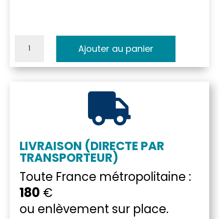
quantité
Ajouter au panier
de
Canoe
Esquif

Echo
1.0
LIVRAISON (DIRECTE PAR
TRANSPORTEUR)
Toute France métropolitaine :
180
€
ou enlèvement sur place.