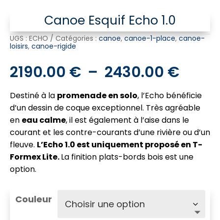
Canoe Esquif Echo 1.0
UGS :
ECHO
Catégories :
canoe
,
canoe-1-place
,
canoe-
loisirs
,
canoe-rigide
Plage
2190.00
€
–
2430.00
€
de
Destiné à la
promenade en solo
, l’Echo bénéficie
prix :
d’un dessin de coque exceptionnel. Très agréable
2190.
en
eau calme
, il est également à l’aise dans le
à
courant et les contre-courants d’une rivière ou d’un
2430
fleuve.
L’Echo 1.0 est uniquement proposé en T-
Formex Lite.
La finition plats-bords bois est une
option.
Couleur