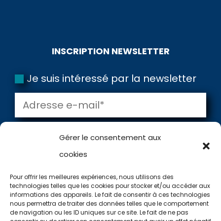
INSCRIPTION NEWSLETTER
Je suis intéressé par la newsletter
🎯
Gérer le consentement aux
OUTIL GRATUIT
cookies
Utilisez notre
application !
Pour offrir les meilleures expériences, nous utilisons des
technologies telles que les cookies pour stocker et/ou accéder aux
Votre niveau
1
informations des appareils. Le fait de consentir à ces technologies
=
3 + 7
VALIDER
nous permettra de traiter des données telles que le comportement
Type d'eau
2
de navigation ou les ID uniques sur ce site. Le fait de ne pas