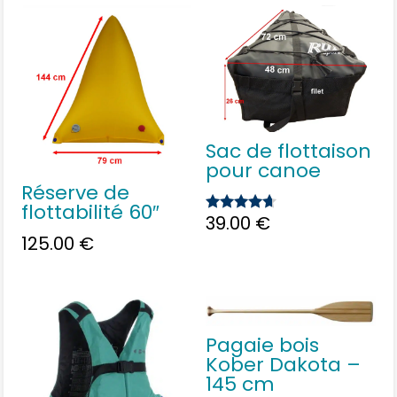
Sac de flottaison
pour canoe
Réserve de
flottabilité 60″
39.00
€
Note
4.50
125.00
€
sur 5
Pagaie bois
Kober Dakota –
145 cm