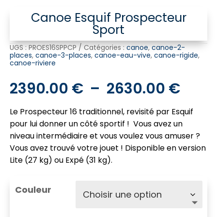
Canoe Esquif Prospecteur
Sport
UGS :
PROES16SPPCP
Catégories :
canoe
,
canoe-2-
places
,
canoe-3-places
,
canoe-eau-vive
,
canoe-rigide
,
canoe-riviere
Plag
2390.00
€
–
2630.00
€
de
Le Prospecteur 16 traditionnel, revisité par Esquif
prix :
pour lui donner un côté sportif ! Vous avez un
2390
niveau intermédiaire et vous voulez vous amuser ?
à
Vous avez trouvé votre jouet ! Disponible en version
2630
Lite (27 kg) ou Expé (31 kg).
Couleur