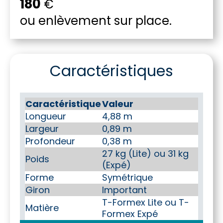
180
€
ou enlèvement sur place.
Caractéristiques
Caractéristique
Valeur
Longueur
4,88 m
Largeur
0,89 m
Profondeur
0,38 m
27 kg (Lite) ou 31 kg
Poids
(Expé)
Forme
Symétrique
Giron
Important
T-Formex Lite ou T-
Matière
Formex Expé