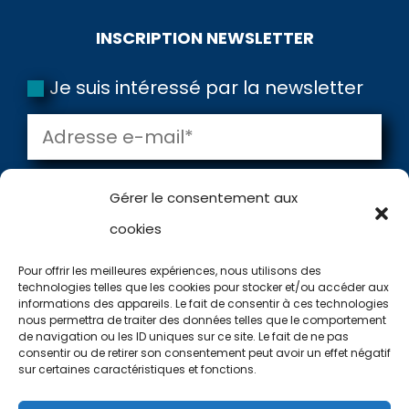
INSCRIPTION NEWSLETTER
Je suis intéressé par la newsletter
🎯
Gérer le consentement aux
OUTIL GRATUIT
cookies
Utilisez notre
application !
Pour offrir les meilleures expériences, nous utilisons des
technologies telles que les cookies pour stocker et/ou accéder aux
Votre niveau
1
informations des appareils. Le fait de consentir à ces technologies
=
6 + 14
VALIDER
nous permettra de traiter des données telles que le comportement
Type d'eau
2
de navigation ou les ID uniques sur ce site. Le fait de ne pas
consentir ou de retirer son consentement peut avoir un effet négatif
Vos préférences
3
sur certaines caractéristiques et fonctions.
Recommandations
✓