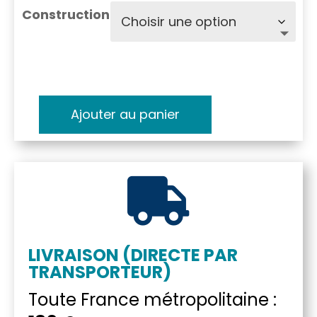
Construction
Ajouter au panier
quantité
de
Canoe

Esquif
Prospecteur
Sport
LIVRAISON (DIRECTE PAR
TRANSPORTEUR)
Toute France métropolitaine :