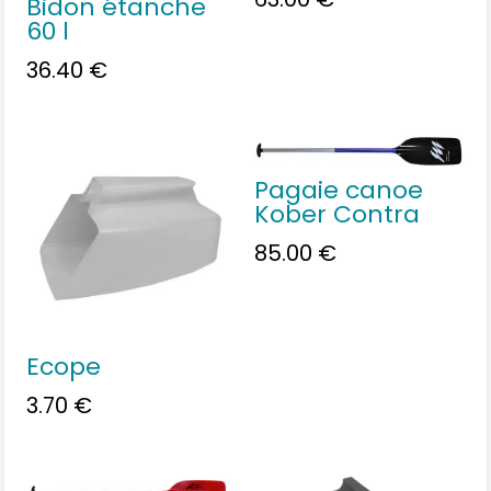
Bidon étanche
60 l
36.40
€
Pagaie canoe
Kober Contra
85.00
€
Ecope
3.70
€