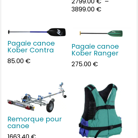
2799.00
€
–
Plage
3899.00
€
de
prix :
2799.00 €
à
Pagaie canoe
Pagaie canoe
3899.00 €
Kober Contra
Kober Ranger
85.00
€
275.00
€
Remorque pour
canoe
1663.40
€