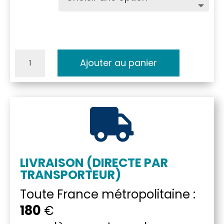
quantité
Ajouter au panier
de
Canoe
Esquif

Rangeley
15'
LIVRAISON (DIRECTE PAR
TRANSPORTEUR)
Toute France métropolitaine :
180
€