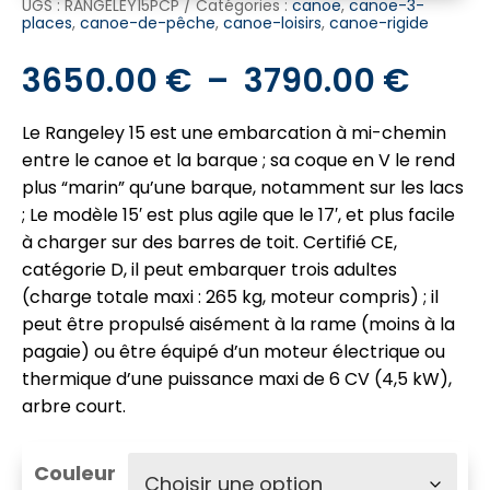
UGS :
RANGELEY15PCP
Catégories :
canoe
,
canoe-3-
places
,
canoe-de-pêche
,
canoe-loisirs
,
canoe-rigide
Plag
3650.00
€
–
3790.00
€
de
Le Rangeley 15 est une embarcation à mi-chemin
prix :
entre le canoe et la barque ; sa coque en V le rend
3650
plus “marin” qu’une barque, notamment sur les lacs
à
; Le modèle 15′ est plus agile que le 17′, et plus facile
3790
à charger sur des barres de toit. Certifié CE,
catégorie D, il peut embarquer trois adultes
(charge totale maxi : 265 kg, moteur compris) ; il
peut être propulsé aisément à la rame (moins à la
pagaie) ou être équipé d’un moteur électrique ou
thermique d’une puissance maxi de 6 CV (4,5 kW),
arbre court.
Couleur