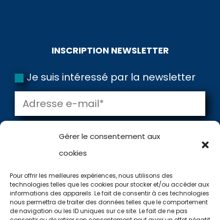
INSCRIPTION NEWSLETTER
Je suis intéressé par la newsletter
🎯
Gérer le consentement aux
OUTIL GRATUIT
cookies
Utilisez notre
application !
Pour offrir les meilleures expériences, nous utilisons des
technologies telles que les cookies pour stocker et/ou accéder aux
Votre niveau
1
informations des appareils. Le fait de consentir à ces technologies
=
10 + 6
VALIDER
nous permettra de traiter des données telles que le comportement
Type d'eau
2
de navigation ou les ID uniques sur ce site. Le fait de ne pas
consentir ou de retirer son consentement peut avoir un effet négatif