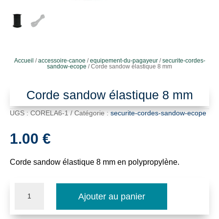
Accueil
/
accessoire-canoe
/
equipement-du-pagayeur
/
securite-cordes-
sandow-ecope
/ Corde sandow élastique 8 mm
Corde sandow élastique 8 mm
UGS :
CORELA6-1
Catégorie :
securite-cordes-sandow-ecope
1.00
€
Corde sandow élastique 8 mm en polypropylène.
quantité
Ajouter au panier
de