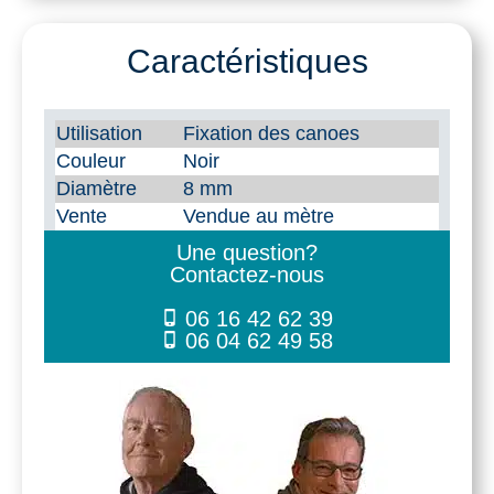
Corde
sandow
Caractéristiques
élastique
8
Utilisation
Fixation des canoes
mm
Couleur
Noir
Diamètre
8 mm
Vente
Vendue au mètre
Une question?
Contactez-nous
06 16 42 62 39
06 04 62 49 58