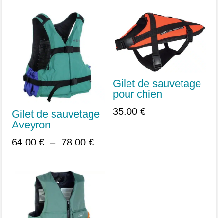
Gilet de sauvetage
pour chien
35.00
€
Gilet de sauvetage
Aveyron
Plage
64.00
€
–
78.00
€
de
prix :
64.00 €
à
78.00 €