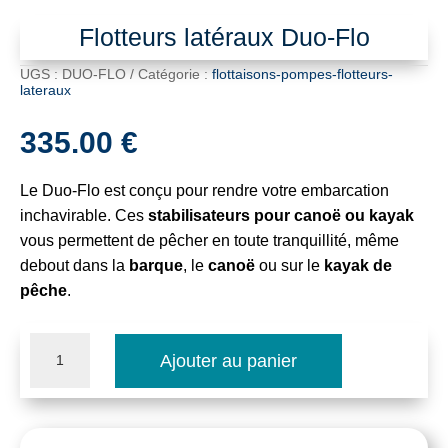
Flotteurs latéraux Duo-Flo
UGS :
DUO-FLO
Catégorie :
flottaisons-pompes-flotteurs-
lateraux
335.00
€
Le Duo-Flo est conçu pour rendre votre embarcation
inchavirable. Ces
stabilisateurs pour canoë ou kayak
vous permettent de pêcher en toute tranquillité, même
debout dans la
barque
, le
canoë
ou sur le
kayak de
pêche
.
quantité
Ajouter au panier
de
Flotteurs