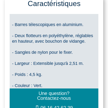
latéraux
Caractéristiques
Duo-
Flo
- Barres télescopiques en aluminium.
- Deux flotteurs en polyéthylène, réglables
en hauteur, avec bouchon de vidange.
- Sangles de nylon pour le fixer.
- Largeur : Extensible jusqu'à 2,51 m.
- Poids : 4,5 kg.
- Couleur : Vert.
Une question?
Contactez-nous
06 16 42 62 39