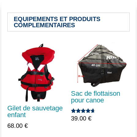
EQUIPEMENTS ET PRODUITS
COMPLEMENTAIRES
Vous aimerez peut-être aussi…
Sac de flottaison
pour canoe
Gilet de sauvetage
enfant
39.00
€
Note
4.50
68.00
€
sur 5