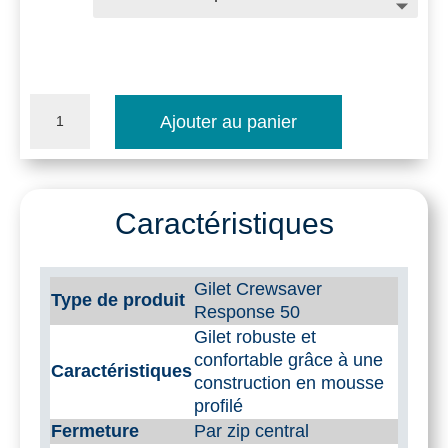
quantité
Ajouter au panier
de
Gilet
de
Caractéristiques
sauvetage
Response
Gilet Crewsaver
Type de produit
Response 50
50
Gilet robuste et
confortable grâce à une
Caractéristiques
construction en mousse
profilé
Fermeture
Par zip central