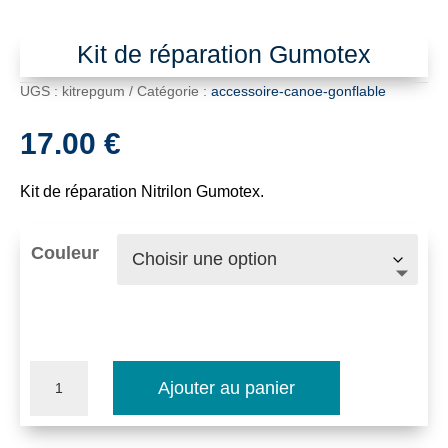
Kit de réparation Gumotex
UGS :
kitrepgum
Catégorie :
accessoire-canoe-gonflable
17.00
€
Kit de réparation Nitrilon Gumotex.
Couleur
quantité
Ajouter au panier
de
Kit