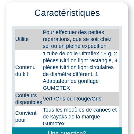
de
Caractéristiques
réparation
Gumotex
Pour effectuer des petites
Utilité
réparations, que se soit chez
soi ou en pleine expédition
1 tube de colle Ultraflex 15 g, 2
pièces Nitrilon light rectangle, 4
Contenu
pièces Nitrilon light circulaires
du kit
de diamètre différent, 1
Adaptateur de gonflage
GUMOTEX
Couleurs
Vert /Gris ou Rouge/Gris
disponibles
Tous les modèles de canoës et
Convient
de kayaks de la marque
pour
Gumotex
Une question?