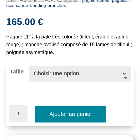
UGS :
PABBspec11PCP
Catégories :
pagaie-canoe
,
pagaies-
bois-canoe-Bending-branches
165.00
€
Pagaie 11° à la pale très colorée (tilleul, érable et aulne
rouge) ; manche ovalisé composé de 18 lames de tilleul ;
poignée asymétrique.
Taille
quantité
Ajouter au panier
de
Pagaie