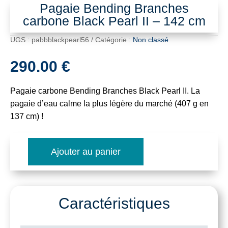
Pagaie Bending Branches
carbone Black Pearl II – 142 cm
UGS :
pabbblackpearl56
Catégorie :
Non classé
290.00
€
Pagaie carbone Bending Branches Black Pearl II. La
pagaie d’eau calme la plus légère du marché (407 g en
137 cm) !
Ajouter au panier
quantité
de
Pagaie
Caractéristiques
Bending