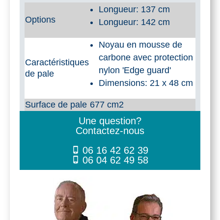
Branches
Longueur: 137 cm
carbone
Options
Longueur: 142 cm
Black
Noyau en mousse de
Pearl
carbone avec protection
Caractéristiques
II
nylon 'Edge guard'
de pale
Dimensions: 21 x 48 cm
-
142
Surface de pale
677 cm2
cm
Une question?
Contactez-nous
06 16 42 62 39
06 04 62 49 58