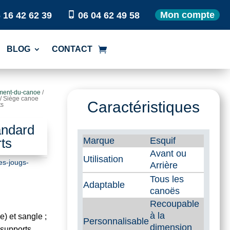
Mon compte
 16 42 62 39
06 04 62 49 58
BLOG
CONTACT
ment-du-canoe
/
/ Siège canoe
Caractéristiques
ts
andard
ts
Marque
Esquif
Avant ou
Utilisation
es-jougs-
Arrière
Tous les
Adaptable
canoës
Recoupable
à la
) et sangle ;
Personnalisable
dimension
 supports.