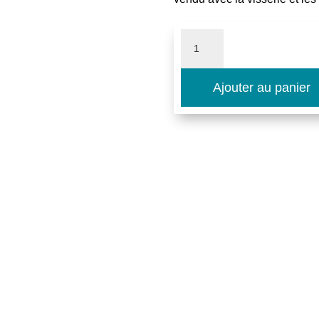
quantité
de
Ajouter au panier
Siège
canoe
standard
avec
supports