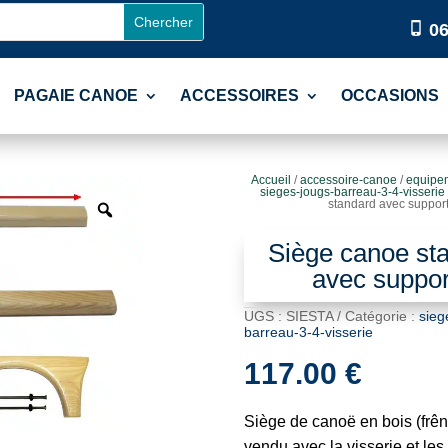
06
PAGAIE CANOE
ACCESSOIRES
OCCASIONS
Accueil
/
accessoire-canoe
/
equipe
sieges-jougs-barreau-3-4-visserie
standard avec suppor
Siège canoe st
avec suppor
UGS :
SIESTA
Catégorie :
sieg
barreau-3-4-visserie
117.00
€
Siège de canoë en bois (frêne
vendu avec la visserie et les