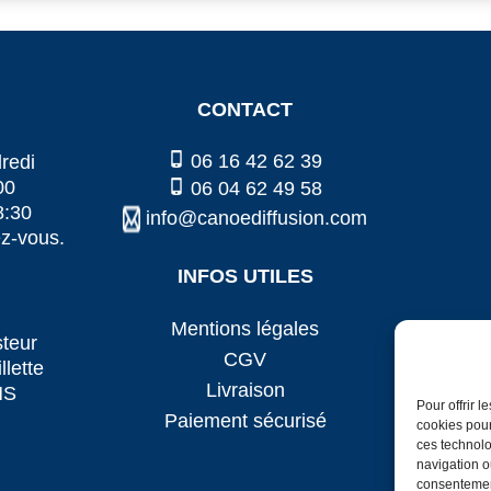
CONTACT
06 16 42 62 39
redi
00
06 04 62 49 58
8:30
info@canoediffusion.com
ez-vous.
INFOS UTILES
Mentions légales
steur
CGV
llette
Livraison
MS
Pour offrir 
Paiement sécurisé
cookies pour
ces technolo
navigation ou
consentement