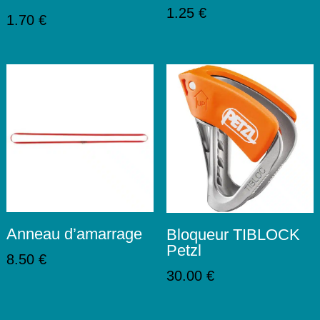
1.25
€
1.70
€
Anneau d’amarrage
Bloqueur TIBLOCK
Petzl
8.50
€
30.00
€