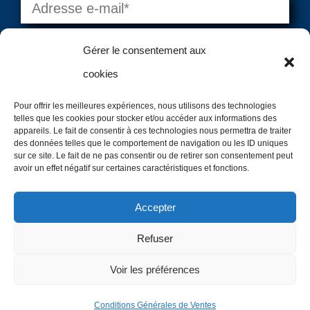
Gérer le consentement aux
cookies
Pour offrir les meilleures expériences, nous utilisons des technologies
telles que les cookies pour stocker et/ou accéder aux informations des
=
6 + 12
VALIDER
appareils. Le fait de consentir à ces technologies nous permettra de traiter
des données telles que le comportement de navigation ou les ID uniques
sur ce site. Le fait de ne pas consentir ou de retirer son consentement peut
avoir un effet négatif sur certaines caractéristiques et fonctions.
Copyright @2024 – Canoe Diffusion – Tous droits
Accepter
Réservés
Refuser
Site créé par
Minerve Web Studio
Voir les préférences
Conditions Générales de Ventes