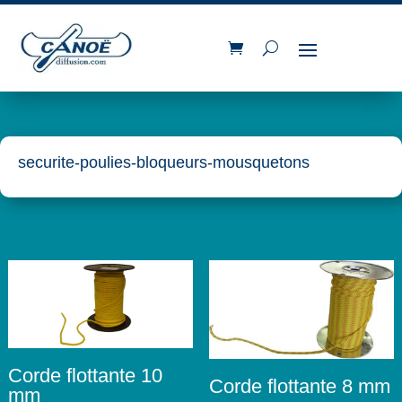
securite-poulies-bloqueurs-mousquetons
Corde flottante 10
Corde flottante 8 mm
mm