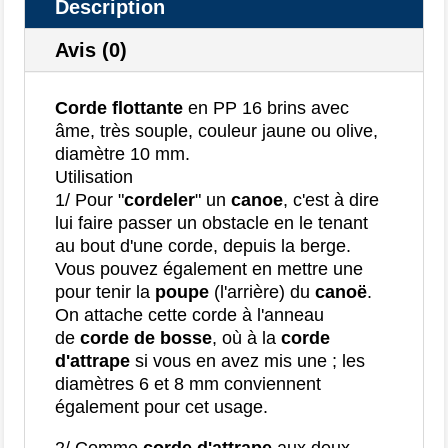
Description
Avis (0)
Corde flottante
en PP 16 brins avec
âme, très souple, couleur jaune ou olive,
diamètre 10 mm.
Utilisation
1/ Pour "
cordeler
" un
canoe
, c'est à dire
lui faire passer un obstacle en le tenant
au bout d'une corde, depuis la berge.
Vous pouvez également en mettre une
pour tenir la
poupe
(l'arrière) du
canoë
.
On attache cette corde à l'anneau
de
corde de bosse
, où à la
corde
d'attrape
si vous en avez mis une ; les
diamètres 6 et 8 mm conviennent
également pour cet usage.
2/ Comme
corde d'attrape
aux deux