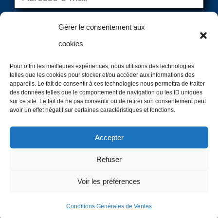
Gérer le consentement aux
cookies
Pour offrir les meilleures expériences, nous utilisons des technologies
telles que les cookies pour stocker et/ou accéder aux informations des
=
2 + 13
VALIDER
appareils. Le fait de consentir à ces technologies nous permettra de traiter
des données telles que le comportement de navigation ou les ID uniques
sur ce site. Le fait de ne pas consentir ou de retirer son consentement peut
avoir un effet négatif sur certaines caractéristiques et fonctions.
Copyright @2024 – Canoe Diffusion – Tous droits
Accepter
Réservés
Refuser
Site créé par
Minerve Web Studio
Voir les préférences
Conditions Générales de Ventes