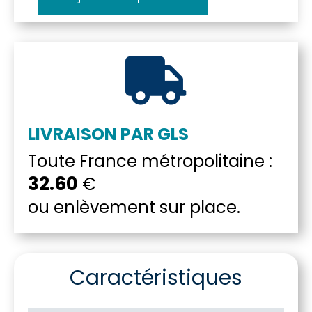
quantité
de
Canoe

Gumotex
Baraka
LIVRAISON PAR GLS
Toute France métropolitaine :
32.60
€
ou enlèvement sur place.
Caractéristiques