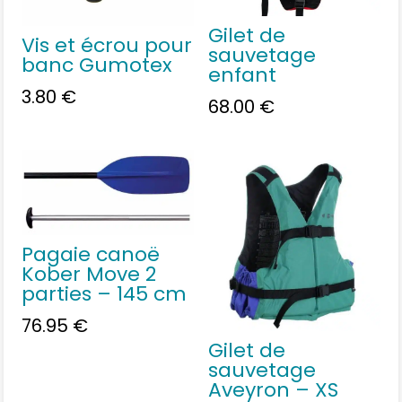
Gilet de
Vis et écrou pour
sauvetage
banc Gumotex
enfant
3.80
€
68.00
€
Pagaie canoë
Kober Move 2
parties – 145 cm
76.95
€
Gilet de
sauvetage
Aveyron – XS