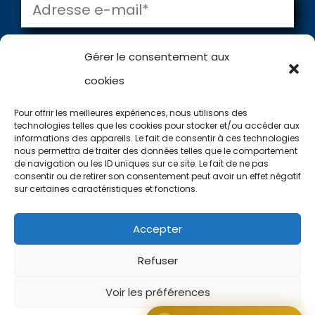
🎯
Gérer le consentement aux
OUTIL GRATUIT
cookies
Utilisez notre
application !
Pour offrir les meilleures expériences, nous utilisons des
technologies telles que les cookies pour stocker et/ou accéder aux
Votre niveau
1
informations des appareils. Le fait de consentir à ces technologies
=
9 + 12
VALIDER
nous permettra de traiter des données telles que le comportement
Type d'eau
2
de navigation ou les ID uniques sur ce site. Le fait de ne pas
consentir ou de retirer son consentement peut avoir un effet négatif
Vos préférences
3
sur certaines caractéristiques et fonctions.
Recommandations
✓
Copyright @2024 – Canoe Diffusion – Tous
Accepter
droits Réservés
Trouver mon canoë
Refuser
→
Site créé par
Minerve Web Studio
Voir les préférences