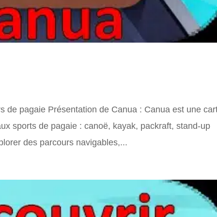
ve des parcours de pagaie
urs de pagaie Présentation de Canua : Canua est une car
 aux sports de pagaie : canoë, kayak, packraft, stand-up
plorer des parcours navigables,...